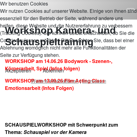
Wir benutzen Cookies
Wir nutzen Cookies auf unserer Website. Einige von ihnen sind
essenziell für den Betrieb der Seite, während andere uns
helfen, diese Website und die Nutzererfahrung zu verbessern
Workshop Kamera- und
(Tracking Cookies). Sie können selbst entscheiden, ob Sie die
Schauspieltraining
Cookies zulassen möchten. Bitte beachten Sie, dass bei einer
Ablehnung womöglich nicht mehr alle Funktionalitäten der
Seite zur Verfügung stehen.
WORKSHOP am 14.06.26 Bodywork - Szenen-,
Körperarbeit, Spiel (Infos folgen)
Akzeptieren
Ablehnen
WORKSHOP am 13.09.26 Film Acting Class
Weitere Informationen
|
Impressum
Emotionsarbeit (Infos Folgen)
SCHAUSPIELWORKSHOP mit Schwerpunkt zum
Thema:
Schauspiel vor der Kamera